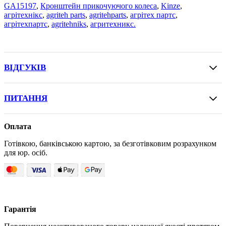
GA15197
,
Кронштейн прикочуючого колеса
,
Kinze
,
агрітехнікс
,
agriteh parts
,
agritehparts
,
агрітех партс
,
агрітехпартс
,
agritehniks
,
агритехникс.
ВІДГУКІВ
ПИТАННЯ
Оплата
Готівкою, банківською картою, за безготівковим розрахунком
для юр. осіб.
Гарантія