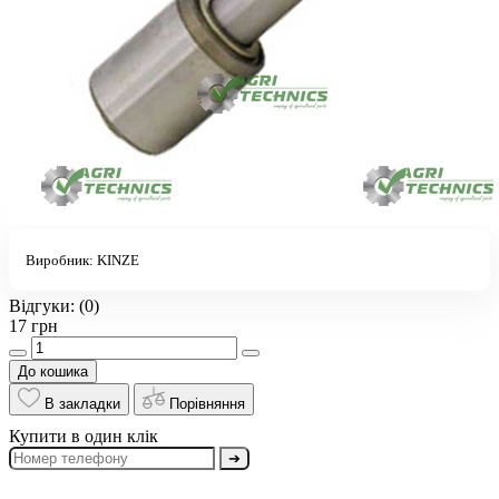
Виробник:
KINZE
Відгуки:
(0)
17 грн
До кошика
В закладки
Порівняння
Купити в один клік
➔