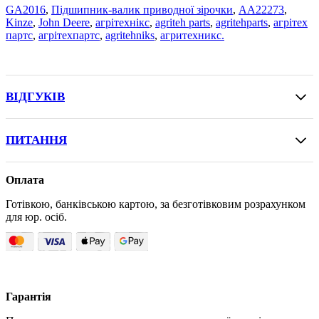
GA2016
,
Підшипник-валик приводної зірочки
,
AA22273
,
Kinze
,
John Deere
,
агрітехнікс
,
agriteh parts
,
agritehparts
,
агрітех
партс
,
агрітехпартс
,
agritehniks
,
агритехникс.
ВІДГУКІВ
ПИТАННЯ
Оплата
Готівкою, банківською картою, за безготівковим розрахунком
для юр. осіб.
Гарантія