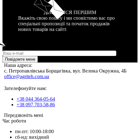
ДІЗНАТИСЯ ПЕРШИМ
Вкажіть свою пошту і ми сповістимо вас про
спеціальні пропозиції та початок продажів
нових товарів на сайті
Повідомте мене
Наша адреса:
c. Петропавлівська Борщагівка, вул. Велика Окружна, 4Б
office@agriteh.com.ua
Зателефонуйте нам:
+38 044 364-05-64
+38 097 703-58-86
Передзвоніть мені
Час роботи
пн-пт: 10:00-18:00
сб-нд: вихідний