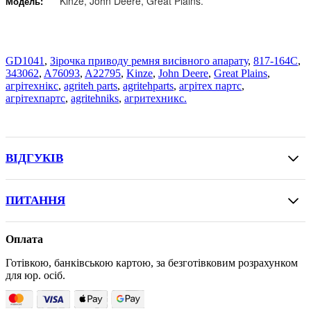
Kinze, John Deere, Great Plains.
Модель:
GD1041
,
Зірочка приводу ремня висівного апарату
,
817-164C
,
343062
,
A76093
,
A22795
,
Kinze
,
John Deere
,
Great Plains
,
агрітехнікс
,
agriteh parts
,
agritehparts
,
агрітех партс
,
агрітехпартс
,
agritehniks
,
агритехникс.
ВІДГУКІВ
ПИТАННЯ
Оплата
Готівкою, банківською картою, за безготівковим розрахунком
для юр. осіб.