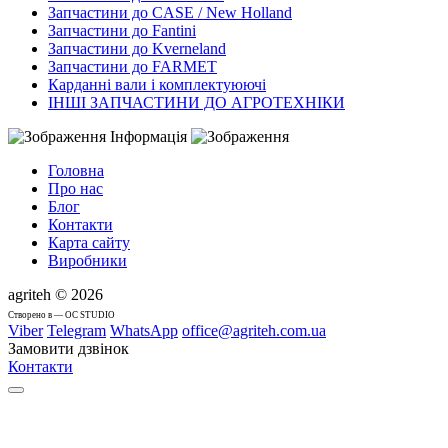
Запчастини до CASE / New Holland
Запчастини до Fantini
Запчастини до Kverneland
Запчастини до FARMET
Карданні вали і комплектуюючі
ІНШІ ЗАПЧАСТИНИ ДО АГРОТЕХНІКИ
Інформація
Головна
Про нас
Блог
Контакти
Карта сайту
Виробники
agriteh © 2026
Cтворено в — OC STUDIO
Viber
Telegram
WhatsApp
office@agriteh.com.ua
Замовити дзвінок
Контакти