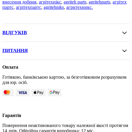
внесення добрив
,
агрітехнікс
,
agriteh parts
,
agritehparts
,
агрітех
партс
,
агрітехпартс
,
agritehniks
,
агритехникс.
ВІДГУКІВ
ПИТАННЯ
Оплата
Готівкою, банківською картою, за безготівковим розрахунком
для юр. осіб.
Гарантія
Повернення неактивованого товару належної якості протягом
14 днів. Офіційна гарантія виробника: 12 міс.