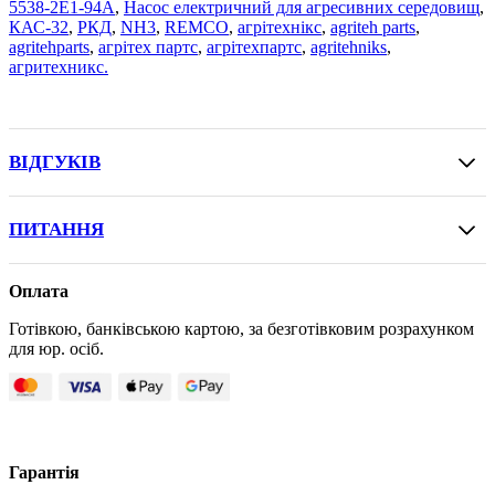
5538-2E1-94A
,
Насос електричний для агресивних середовищ
,
КАС-32
,
РКД
,
NH3
,
REMCO
,
агрітехнікс
,
agriteh parts
,
agritehparts
,
агрітех партс
,
агрітехпартс
,
agritehniks
,
агритехникс.
ВІДГУКІВ
ПИТАННЯ
Оплата
Готівкою, банківською картою, за безготівковим розрахунком
для юр. осіб.
Гарантія