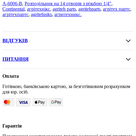
A-6006-B
,
Розподільник на 14 отворів з різьбою 1/4"
,
Continental
,
агрітехнікс
,
agriteh parts
,
agritehparts
,
агрітех партс
,
агрітехпартс
,
agritehniks
,
агритехникс.
ВІДГУКІВ
ПИТАННЯ
Оплата
Готівкою, банківською картою, за безготівковим розрахунком
для юр. осіб.
Гарантія