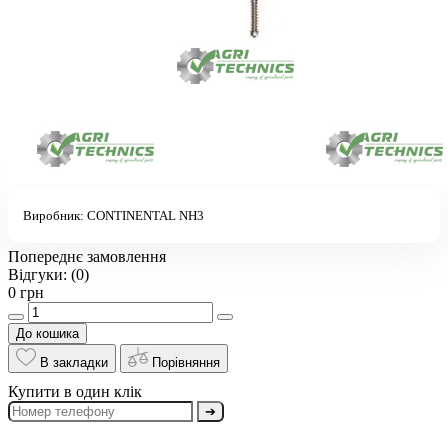
Виробник:
CONTINENTAL NH3
Попереднє замовлення
Відгуки:
(0)
0 грн
До кошика
В закладки
Порівняння
Купити в один клік
➔