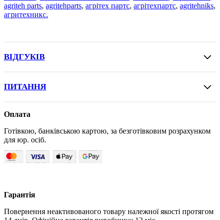
agriteh parts
,
agritehparts
,
агрітех партс
,
агрітехпартс
,
agritehniks
,
агритехникс.
ВІДГУКІВ
ПИТАННЯ
Оплата
Готівкою, банківською картою, за безготівковим розрахунком
для юр. осіб.
Гарантія
Повернення неактивованого товару належної якості протягом