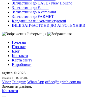
Запчастини до CASE / New Holland
Запчастини до Fantini
Запчастини до Kverneland
Запчастини до FARMET
Карданні вали і комплектуюючі
ІНШІ ЗАПЧАСТИНИ ДО АГРОТЕХНІКИ
Інформація
Головна
Про нас
Блог
Контакти
Карта сайту
Виробники
agriteh © 2026
Cтворено в — OC STUDIO
Viber
Telegram
WhatsApp
office@agriteh.com.ua
Замовити дзвінок
Контакти