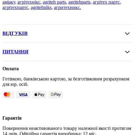
аміаку
,
агрітехнікс
,
agriteh parts
,
agritehparts
,
агрітех партс
,
агрітехпартс
,
agritehniks
,
агритехникс.
ВІДГУКІВ
ПИТАННЯ
Оплата
Готівкою, банківською картою, за безготівковим розрахунком
для юр. осіб.
Гарантія
Повернення неактивованого товару належної якості протягом
14 днів. Офіційна гарантія виробника: 12 міс.