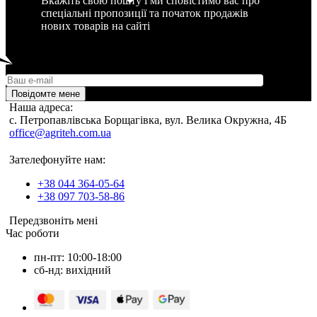
Вкажіть свою пошту і ми сповістимо вас про
спеціальні пропозиції та початок продажів
нових товарів на сайті
Повідомте мене
Наша адреса:
c. Петропавлівська Борщагівка, вул. Велика Окружна, 4Б
office@agriteh.com.ua
Зателефонуйте нам:
+38 044 364-05-64
+38 097 703-58-86
Передзвоніть мені
Час роботи
пн-пт: 10:00-18:00
сб-нд: вихідний