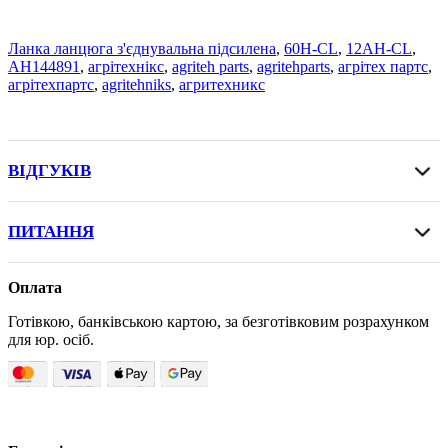
Ланка ланцюга з'єднувальна підсилена
,
60H-CL
,
12AH-CL
,
AH144891
,
агрітехнікс
,
agriteh parts
,
agritehparts
,
агрітех партс
,
агрітехпартс
,
agritehniks
,
агритехникс
ВІДГУКІВ
ПИТАННЯ
Оплата
Готівкою, банківською картою, за безготівковим розрахунком
для юр. осіб.