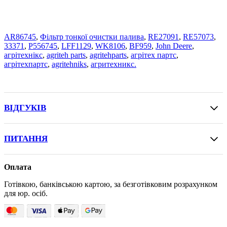
AR86745
,
Фільтр тонкої очистки палива
,
RE27091
,
RE57073
,
33371
,
P556745
,
LFF1129
,
WK8106
,
BF959
,
John Deere
,
агрітехнікс
,
agriteh parts
,
agritehparts
,
агрітех партс
,
агрітехпартс
,
agritehniks
,
агритехникс.
ВІДГУКІВ
ПИТАННЯ
Оплата
Готівкою, банківською картою, за безготівковим розрахунком
для юр. осіб.