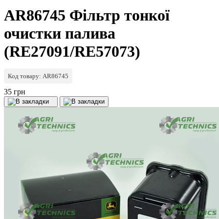
AR86745 Фільтр тонкої
очистки палива
(RE27091/RE57073)
Код товару: AR86745
35 грн