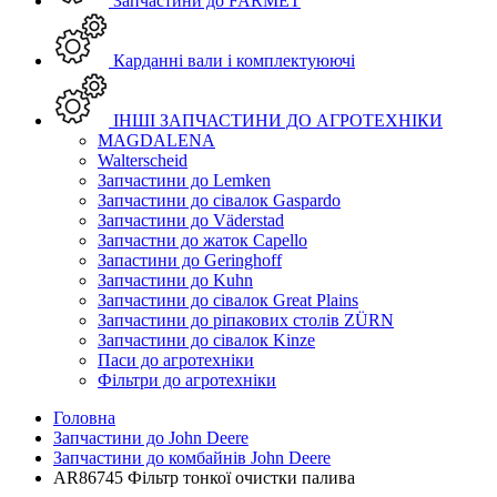
Запчастини до FARMET
Карданні вали і комплектуюючі
ІНШІ ЗАПЧАСТИНИ ДО АГРОТЕХНІКИ
MAGDALENA
Walterscheid
Запчастини до Lemken
Запчастини до сівалок Gaspardo
Запчастини до Väderstad
Запчастни до жаток Capello
Запастини до Geringhoff
Запчастини до Kuhn
Запчастини до сівалок Great Plains
Запчастини до ріпакових столів ZÜRN
Запчастини до сівалок Kinze
Паси до агротехніки
Фільтри до агротехніки
Головна
Запчастини до John Deere
Запчастини до комбайнів John Deere
AR86745 Фільтр тонкої очистки палива