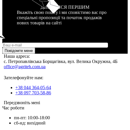
ДІЗНАТИСЯ ПЕРШИМ
Вкажіть свою пошту і ми сповістимо вас про
спеціальні пропозиції та початок продажів
нових товарів на сайті
Повідомте мене
Наша адреса:
c. Петропавлівська Борщагівка, вул. Велика Окружна, 4Б
office@agriteh.com.ua
Зателефонуйте нам:
+38 044 364-05-64
+38 097 703-58-86
Передзвоніть мені
Час роботи
пн-пт: 10:00-18:00
сб-нд: вихідний