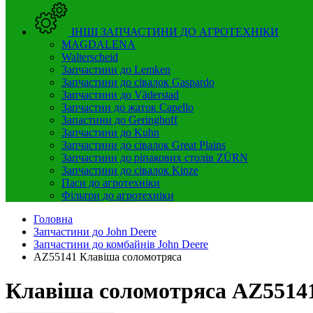
ІНШІ ЗАПЧАСТИНИ ДО АГРОТЕХНІКИ
MAGDALENA
Walterscheid
Запчастини до Lemken
Запчастини до сівалок Gaspardo
Запчастини до Väderstad
Запчастни до жаток Capello
Запастини до Geringhoff
Запчастини до Kuhn
Запчастини до сівалок Great Plains
Запчастини до ріпакових столів ZÜRN
Запчастини до сівалок Kinze
Паси до агротехніки
Фільтри до агротехніки
Головна
Запчастини до John Deere
Запчастини до комбайнів John Deere
AZ55141 Клавіша соломотряса
Клавіша соломотряса AZ5514