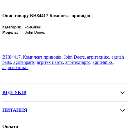
Опис товару BH84417 Комплект приводів
Категорія:
комбайни.
Модель:
John Deere
.
BH84417
,
Комплект приводів
,
John Deere
,
агрітехнікс
,
agriteh
parts
,
agritehparts
,
агрітех партс
,
агрітехпартс
,
agritehniks
,
агритехникс.
ВІДГУКІВ
ПИТАННЯ
Оплата