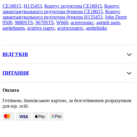
CE18015
,
H135453
,
Корпус редуктора CE18015
,
Корпус
завантажувального редуктора бункера CE18015
,
Корпус
завантажувального редуктора бункера H135453
,
John Deere
9500
,
9880STS
,
9670STS
,
W660
,
агрітехнікс
,
agriteh parts
,
agritehparts
,
агрітех партс
,
агрітехпартс
,
agritehniks
ВІДГУКІВ
ПИТАННЯ
Оплата
Готівкою, банківською картою, за безготівковим розрахунком
для юр. осіб.