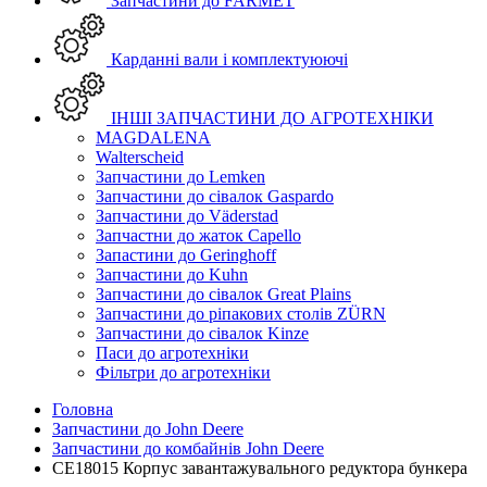
Запчастини до FARMET
Карданні вали і комплектуюючі
ІНШІ ЗАПЧАСТИНИ ДО АГРОТЕХНІКИ
MAGDALENA
Walterscheid
Запчастини до Lemken
Запчастини до сівалок Gaspardo
Запчастини до Väderstad
Запчастни до жаток Capello
Запастини до Geringhoff
Запчастини до Kuhn
Запчастини до сівалок Great Plains
Запчастини до ріпакових столів ZÜRN
Запчастини до сівалок Kinze
Паси до агротехніки
Фільтри до агротехніки
Головна
Запчастини до John Deere
Запчастини до комбайнів John Deere
CE18015 Корпус завантажувального редуктора бункера