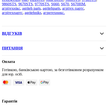
986 0STS
,
9670STS
,
9770STS
,
S660
,
S670
,
S670HM
,
агрітехнікс
,
agriteh parts
,
agritehparts
,
агрітех партс
,
агрітехпартс
,
agritehniks
,
агритехникс.
ВІДГУКІВ
ПИТАННЯ
Оплата
Готівкою, банківською картою, за безготівковим розрахунком
для юр. осіб.
Гарантія