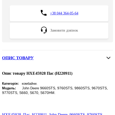
+38 044 364-05-64
Замовити дзвінок
ОПИС ТОВАРУ
Опис товару HXE45928 Пас (H220911)
Категорія:
комбайни.
9660STS, 9760STS, 986
0STS, 9670STS,
Модель:
John Deere
9770STS, S660, S670, S670HM.
HXE45928
,
Пас
,
H220911
,
John Deere
,
9660STS
,
9760STS
,