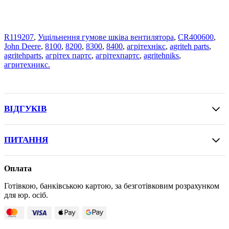
R119207
,
Ущільнення гумове шківа вентилятора
,
CR400600
,
John Deere
,
8100
,
8200
,
8300
,
8400
,
агрітехнікс
,
agriteh parts
,
agritehparts
,
агрітех партс
,
агрітехпартс
,
agritehniks
,
агритехникс.
ВІДГУКІВ
ПИТАННЯ
Оплата
Готівкою, банківською картою, за безготівковим розрахунком
для юр. осіб.