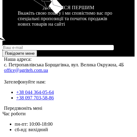
ДІЗНАТИСЯ ПЕРШИМ
Вкажіть свою пошту і ми сповістимо вас про
спеціальні пропозиції та початок продажів
нових товарів на сайті
Повідомте мене
Наша адреса:
c. Петропавлівська Борщагівка, вул. Велика Окружна, 4Б
office@agriteh.com.ua
Зателефонуйте нам:
+38 044 364-05-64
+38 097 703-58-86
Передзвоніть мені
Час роботи
пн-пт: 10:00-18:00
сб-нд: вихідний