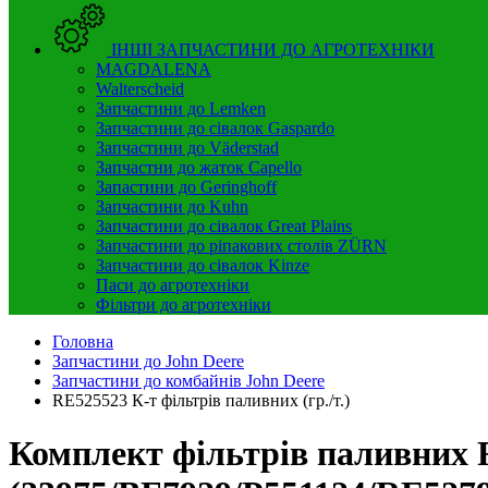
ІНШІ ЗАПЧАСТИНИ ДО АГРОТЕХНІКИ
MAGDALENA
Walterscheid
Запчастини до Lemken
Запчастини до сівалок Gaspardo
Запчастини до Väderstad
Запчастни до жаток Capello
Запастини до Geringhoff
Запчастини до Kuhn
Запчастини до сівалок Great Plains
Запчастини до ріпакових столів ZÜRN
Запчастини до сівалок Kinze
Паси до агротехніки
Фільтри до агротехніки
Головна
Запчастини до John Deere
Запчастини до комбайнів John Deere
RE525523 К-т фільтрів паливних (гр./т.)
Комплект фільтрів паливних 