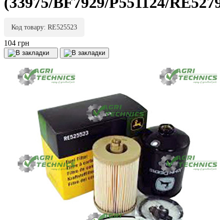
(33975/BF7929/P551124/RE527
Код товару: RE525523
104 грн