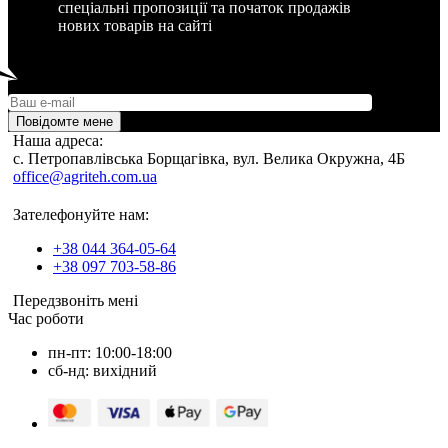
спеціальні пропозиції та початок продажів
нових товарів на сайті
Повідомте мене
Наша адреса:
c. Петропавлівська Борщагівка, вул. Велика Окружна, 4Б
office@agriteh.com.ua
Зателефонуйте нам:
+38 044 364-05-64
+38 097 703-58-86
Передзвоніть мені
Час роботи
пн-пт: 10:00-18:00
сб-нд: вихідний