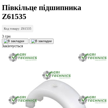
Півкільце підшипника
Z61535
Код товару: Z61535
3 грн
Закінчується