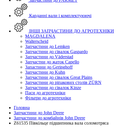
Запчастини до FARMET
Карданні вали і комплектуюючі
ІНШІ ЗАПЧАСТИНИ ДО АГРОТЕХНІКИ
MAGDALENA
Walterscheid
Запчастини до Lemken
Запчастини до сівалок Gaspardo
Запчастини до Väderstad
Запчастни до жаток Capello
Запастини до Geringhoff
Запчастини до Kuhn
Запчастини до сівалок Great Plains
Запчастини до ріпакових столів ZÜRN
Запчастини до сівалок Kinze
Паси до агротехніки
Фільтри до агротехніки
Головна
Запчастини до John Deere
Запчастини до комбайнів John Deere
Z61535 Півкільце підшипника вала соломотряса