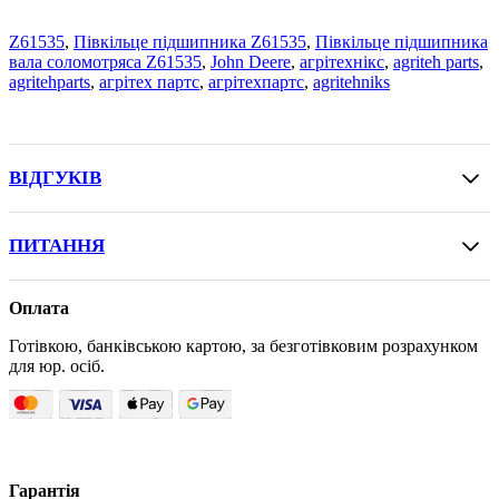
Z61535
,
Півкільце підшипника Z61535
,
Півкільце підшипника
вала соломотряса Z61535
,
John Deere
,
агрітехнікс
,
agriteh parts
,
agritehparts
,
агрітех партс
,
агрітехпартс
,
agritehniks
ВІДГУКІВ
ПИТАННЯ
Оплата
Готівкою, банківською картою, за безготівковим розрахунком
для юр. осіб.
Гарантія