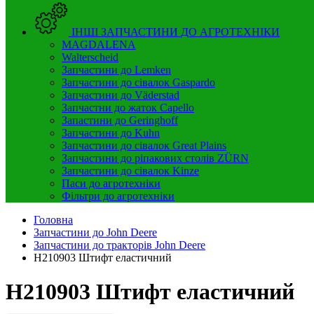
ІНШІ ЗАПЧАСТИНИ ДО АГРОТЕХНІКИ
MAGDALENA
Walterscheid
Запчастини до Lemken
Запчастини до сівалок Gaspardo
Запчастини до Väderstad
Запчастни до жаток Capello
Запастини до Geringhoff
Запчастини до Kuhn
Запчастини до сівалок Great Plains
Запчастини до ріпакових столів ZÜRN
Запчастини до сівалок Kinze
Паси до агротехніки
Фільтри до агротехніки
Головна
Запчастини до John Deere
Запчастини до тракторів John Deere
H210903 Штифт еластичний
H210903 Штифт еластичний