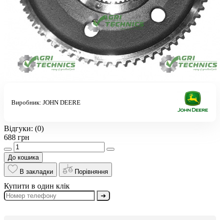
Виробник:
JOHN DEERE
Відгуки:
(0)
688 грн
До кошика
В закладки
Порівняння
Купити в один клік
➔