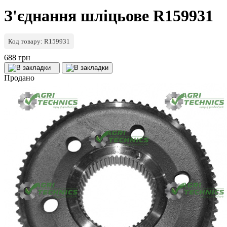
З'єднання шліцьове R159931
Код товару: R159931
688 грн
Продано