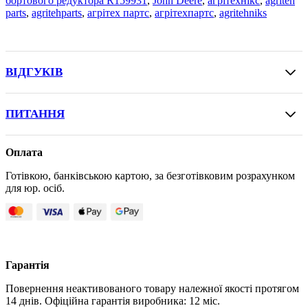
бортового редуктора R159931
,
John Deere
,
агрітехнікс
,
agriteh
parts
,
agritehparts
,
агрітех партс
,
агрітехпартс
,
agritehniks
ВІДГУКІВ
ПИТАННЯ
Оплата
Готівкою, банківською картою, за безготівковим розрахунком
для юр. осіб.
Гарантія
Повернення неактивованого товару належної якості протягом
14 днів. Офіційна гарантія виробника: 12 міс.