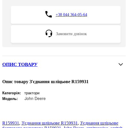
+38 044 364-05-64
Замовити дзвінок
ОПИС ТОВАРУ
Опис товару З'єднання шліцьове R159931
Категорія:
трактори
John Deere
Модель:
R159931
,
З'єднання шліцьове R159931
,
З'єднання шліцьове