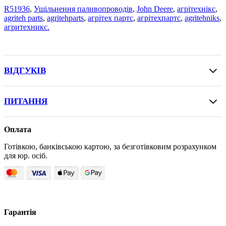
R51936
,
Ущільнення паливопроводів
,
John Deere
,
агрітехнікс
,
agriteh parts
,
agritehparts
,
агрітех партс
,
агрітехпартс
,
agritehniks
,
агритехникс.
ВІДГУКІВ
ПИТАННЯ
Оплата
Готівкою, банківською картою, за безготівковим розрахунком
для юр. осіб.
Гарантія