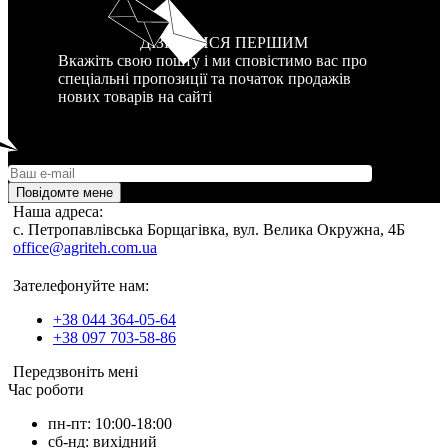
ДІЗНАТИСЯ ПЕРШИМ
Вкажіть свою пошту і ми сповістимо вас про
спеціальні пропозиції та початок продажів
нових товарів на сайті
Повідомте мене
Наша адреса:
c. Петропавлівська Борщагівка, вул. Велика Окружна, 4Б
office@agriteh.com.ua
Зателефонуйте нам:
+38 044 364-05-64
+38 097 703-58-86
Передзвоніть мені
Час роботи
пн-пт: 10:00-18:00
сб-нд: вихідний