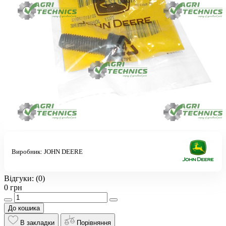
Виробник:
JOHN DEERE
Відгуки:
(0)
0 грн
До кошика
В закладки
Порівняння