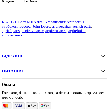
Модель:
John Deere
.
R520121
,
Болт M10х30х1.5 фланцевий кріплення
турбокомпресора
,
John Deere
,
агрітехнікс
,
agriteh parts
,
agritehparts
,
агрітех партс
,
агрітехпартс
,
agritehniks
,
агритехникс.
ВІДГУКІВ
ПИТАННЯ
Оплата
Готівкою, банківською картою, за безготівковим розрахунком
для юр. осіб.