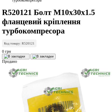
турбокомпресора
R520121 Болт M10х30х1.5
фланцевий кріплення
турбокомпресора
Код товару: R520121
0 грн
Продано