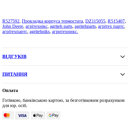
R527592
,
Прокладка корпуса термостата
,
DZ115055
,
R515407
,
John Deere
,
агрітехнікс
,
agriteh parts
,
agritehparts
,
агрітех партс
,
агрітехпартс
,
agritehniks
,
агритехникс.
ВІДГУКІВ
ПИТАННЯ
Оплата
Готівкою, банківською картою, за безготівковим розрахунком
для юр. осіб.