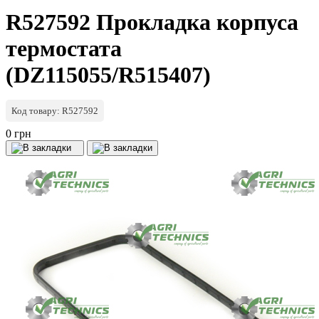
R527592 Прокладка корпуса
термостата
(DZ115055/R515407)
Код товару: R527592
0 грн