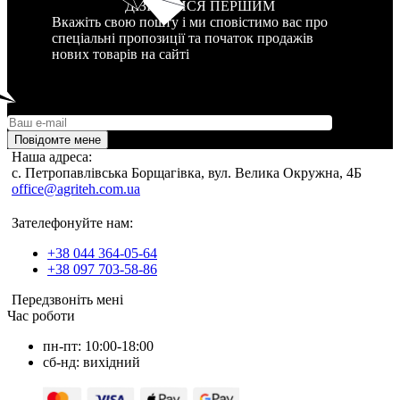
ДІЗНАТИСЯ ПЕРШИМ
Вкажіть свою пошту і ми сповістимо вас про
спеціальні пропозиції та початок продажів
нових товарів на сайті
Повідомте мене
Наша адреса:
c. Петропавлівська Борщагівка, вул. Велика Окружна, 4Б
office@agriteh.com.ua
Зателефонуйте нам:
+38 044 364-05-64
+38 097 703-58-86
Передзвоніть мені
Час роботи
пн-пт: 10:00-18:00
сб-нд: вихідний