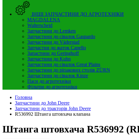
ІНШІ ЗАПЧАСТИНИ ДО АГРОТЕХНІКИ
MAGDALENA
Walterscheid
Запчастини до Lemken
Запчастини до сівалок Gaspardo
Запчастини до Väderstad
Запчастни до жаток Capello
Запастини до Geringhoff
Запчастини до Kuhn
Запчастини до сівалок Great Plains
Запчастини до ріпакових столів ZÜRN
Запчастини до сівалок Kinze
Паси до агротехніки
Фільтри до агротехніки
Головна
Запчастини до John Deere
Запчастини до тракторів John Deere
R536992 Штанга штовхача клапана
Штанга штовхача R536992 (R