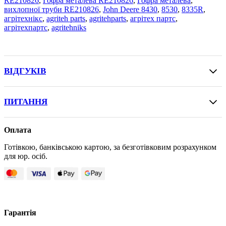
RE210826
,
Гофра металева RE210826
,
Гофра металева
,
вихлопної труби RE210826
,
John Deere 8430
,
8530
,
8335R
,
агрітехнікс
,
agriteh parts
,
agritehparts
,
агрітех партс
,
агрітехпартс
,
agritehniks
ВІДГУКІВ
ПИТАННЯ
Оплата
Готівкою, банківською картою, за безготівковим розрахунком
для юр. осіб.
Гарантія