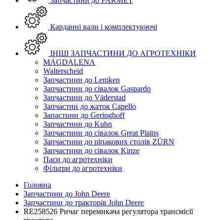
Запчастини до FARMET
Карданні вали і комплектуюючі
ІНШІ ЗАПЧАСТИНИ ДО АГРОТЕХНІКИ
MAGDALENA
Walterscheid
Запчастини до Lemken
Запчастини до сівалок Gaspardo
Запчастини до Väderstad
Запчастни до жаток Capello
Запастини до Geringhoff
Запчастини до Kuhn
Запчастини до сівалок Great Plains
Запчастини до ріпакових столів ZÜRN
Запчастини до сівалок Kinze
Паси до агротехніки
Фільтри до агротехніки
Головна
Запчастини до John Deere
Запчастини до тракторів John Deere
RE258526 Ричаг перемикача регулятора трансмісії