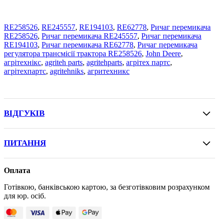
RE258526
,
RE245557
,
RE194103
,
RE62778
,
Ричаг перемикача
RE258526
,
Ричаг перемикача RE245557
,
Ричаг перемикача
RE194103
,
Ричаг перемикача RE62778
,
Ричаг перемикача
регулятора трансмісії трактора RE258526
,
John Deere
,
агрітехнікс
,
agriteh parts
,
agritehparts
,
агрітех партс
,
агрітехпартс
,
agritehniks
,
агритехникс
ВІДГУКІВ
ПИТАННЯ
Оплата
Готівкою, банківською картою, за безготівковим розрахунком
для юр. осіб.