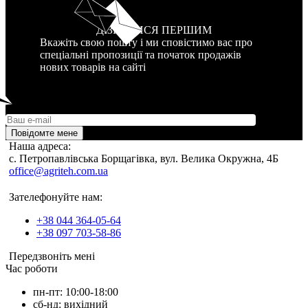
ДІЗНАТИСЯ ПЕРШИМ
Вкажіть свою пошту і ми сповістимо вас про
спеціальні пропозиції та початок продажів
нових товарів на сайті
Повідомте мене
Наша адреса:
c. Петропавлівська Борщагівка, вул. Велика Окружна, 4Б
office@agriteh.com.ua
Зателефонуйте нам:
+38 044 364-05-64
+38 097 703-58-86
Передзвоніть мені
Час роботи
пн-пт: 10:00-18:00
сб-нд: вихідний