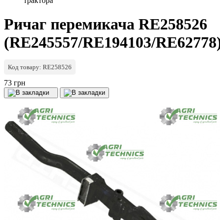
трактора
Ричаг перемикача RE258526
(RE245557/RE194103/RE62778
Код товару: RE258526
73 грн