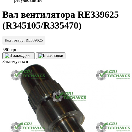
регульований
Вал вентилятора RE339625
(R345105/R335470)
Код товару: RE339625
580 грн
Закінчується