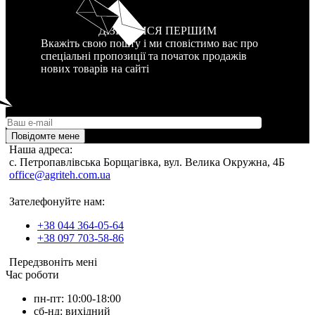
ДІЗНАТИСЯ ПЕРШИМ
Вкажіть свою пошту і ми сповістимо вас про
спеціальні пропозиції та початок продажів
нових товарів на сайті
Повідомте мене
Наша адреса:
c. Петропавлівська Борщагівка, вул. Велика Окружна, 4Б
office@agriteh.com.ua
Зателефонуйте нам:
+38 044 364-05-64
+38 097 703-58-86
Передзвоніть мені
Час роботи
пн-пт: 10:00-18:00
сб-нд: вихідний