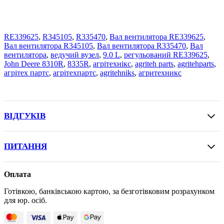
RE339625
,
R345105
,
R335470
,
Вал вентилятора RE339625
,
Вал вентилятора R345105
,
Вал вентилятора R335470
,
Вал
вентилятора
,
ведучий вузел
,
9.0 L
,
регульований RE339625
,
John Deere 8310R
,
8335R
,
агрітехнікс
,
agriteh parts
,
agritehparts
,
агрітех партс
,
агрітехпартс
,
agritehniks
,
агритехникс
ВІДГУКІВ
ПИТАННЯ
Оплата
Готівкою, банківською картою, за безготівковим розрахунком
для юр. осіб.