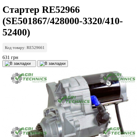
Стартер RE52966
(SE501867/428000-3320/410-
52400)
Код товару: RE529661
631 грн