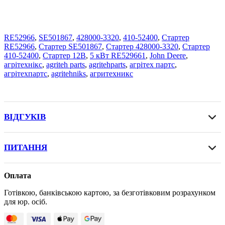
RE52966
,
SE501867
,
428000-3320
,
410-52400
,
Стартер
RE52966
,
Стартер SE501867
,
Стартер 428000-3320
,
Стартер
410-52400
,
Стартер 12В
,
5 кВт RE529661
,
John Deere
,
агрітехнікс
,
agriteh parts
,
agritehparts
,
агрітех партс
,
агрітехпартс
,
agritehniks
,
агритехникс
ВІДГУКІВ
ПИТАННЯ
Оплата
Готівкою, банківською картою, за безготівковим розрахунком
для юр. осіб.