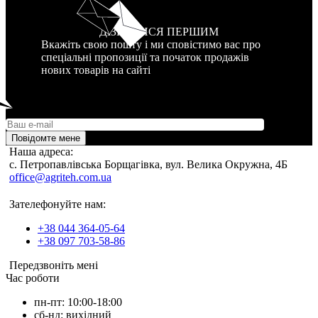
ДІЗНАТИСЯ ПЕРШИМ
Вкажіть свою пошту і ми сповістимо вас про
спеціальні пропозиції та початок продажів
нових товарів на сайті
Повідомте мене
Наша адреса:
c. Петропавлівська Борщагівка, вул. Велика Окружна, 4Б
office@agriteh.com.ua
Зателефонуйте нам:
+38 044 364-05-64
+38 097 703-58-86
Передзвоніть мені
Час роботи
пн-пт: 10:00-18:00
сб-нд: вихідний