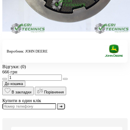
Виробник:
JOHN DEERE
Відгуки:
(0)
666 грн
До кошика
В закладки
Порівняння
Купити в один клік
➔