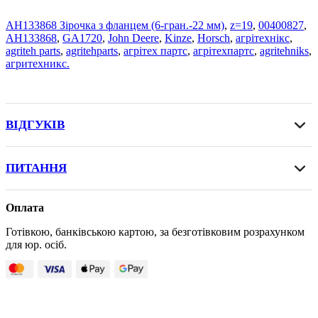
AH133868 Зірочка з фланцем (6-гран.-22 мм)
,
z=19
,
00400827
,
AH133868
,
GA1720
,
John Deere
,
Kinze
,
Horsch
,
агрітехнікс
,
agriteh parts
,
agritehparts
,
агрітех партс
,
агрітехпартс
,
agritehniks
,
агритехникс.
ВІДГУКІВ
ПИТАННЯ
Оплата
Готівкою, банківською картою, за безготівковим розрахунком
для юр. осіб.