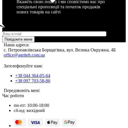
Вкажіть свою пошту і ми сповістимо вас про
спеціальні пропозиції та початок продажів
нових товарів на сайті
Повідомте мене
Наша адреса:
c. Петропавлівська Борщагівка, вул. Велика Окружна, 4Б
office@agriteh.com.ua
Зателефонуйте нам:
+38 044 364-05-64
+38 097 703-58-86
Передзвоніть мені
Час роботи
пн-пт: 10:00-18:00
сб-нд: вихідний