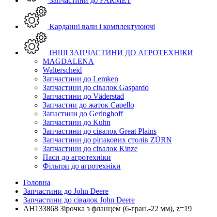
Запчастини до FARMET
Карданні вали і комплектуюючі
ІНШІ ЗАПЧАСТИНИ ДО АГРОТЕХНІКИ
MAGDALENA
Walterscheid
Запчастини до Lemken
Запчастини до сівалок Gaspardo
Запчастини до Väderstad
Запчастни до жаток Capello
Запастини до Geringhoff
Запчастини до Kuhn
Запчастини до сівалок Great Plains
Запчастини до ріпакових столів ZÜRN
Запчастини до сівалок Kinze
Паси до агротехніки
Фільтри до агротехніки
Головна
Запчастини до John Deere
Запчастини до сівалок John Deere
AH133868 Зірочка з фланцем (6-гран.-22 мм), z=19