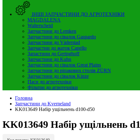
ІНШІ ЗАПЧАСТИНИ ДО АГРОТЕХНІКИ
MAGDALENA
Walterscheid
Запчастини до Lemken
Запчастини до сівалок Gaspardo
Запчастини до Väderstad
Запчастни до жаток Capello
Запастини до Geringhoff
Запчастини до Kuhn
Запчастини до сівалок Great Plains
Запчастини до ріпакових столів ZÜRN
Запчастини до сівалок Kinze
Паси до агротехніки
Фільтри до агротехніки
Головна
Запчастини до Kverneland
KK013649 Набір ущільнень d100-d50
KK013649 Набір ущільнень d1