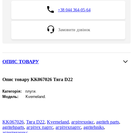
+38 044 364-05-64
Замовити дзвінок
ОПИС ТОВАРУ
Опис товару KK067026 Тяга D22
Категорія:
плуги.
Модель:
Kverneland
.
KK067026
,
Тяга D22
,
Kverneland
,
агрітехнікс
,
agriteh parts
,
agritehparts
,
агрітех партс
,
агрітехпартс
,
agritehniks
,
агритехникс.