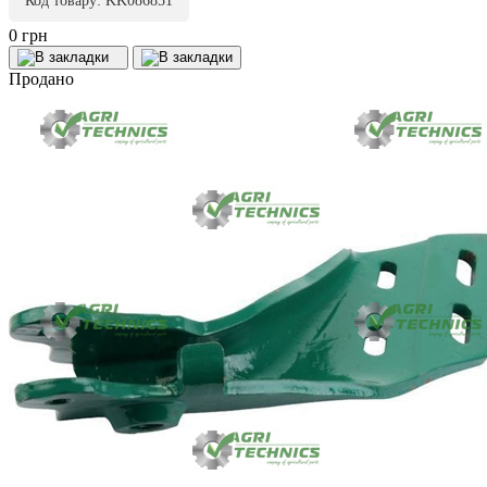
Код товару: KK086851
0 грн
Продано