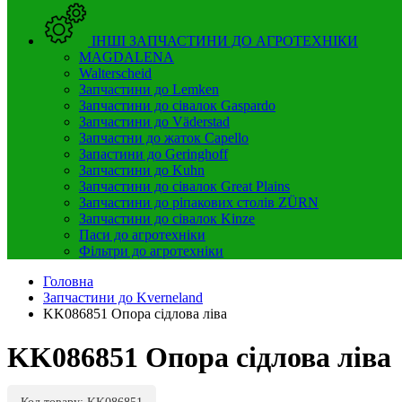
ІНШІ ЗАПЧАСТИНИ ДО АГРОТЕХНІКИ
MAGDALENA
Walterscheid
Запчастини до Lemken
Запчастини до сівалок Gaspardo
Запчастини до Väderstad
Запчастни до жаток Capello
Запастини до Geringhoff
Запчастини до Kuhn
Запчастини до сівалок Great Plains
Запчастини до ріпакових столів ZÜRN
Запчастини до сівалок Kinze
Паси до агротехніки
Фільтри до агротехніки
Головна
Запчастини до Kverneland
KK086851 Опора сідлова ліва
KK086851 Опора сідлова ліва