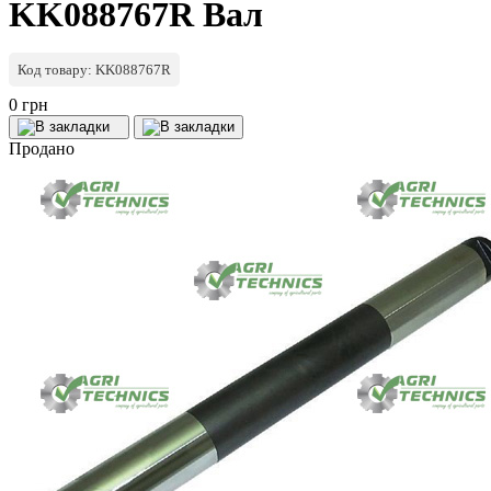
KK088767R Вал
Код товару: KK088767R
0 грн
Продано