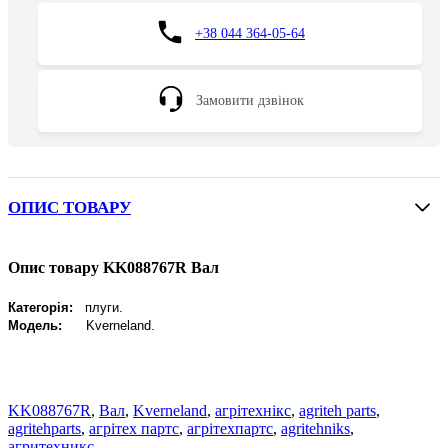
+38 044 364-05-64
Замовити дзвінок
ОПИС ТОВАРУ
Опис товару KK088767R Вал
Категорія:
плуги.
Модель:
Kverneland
.
KK088767R
,
Вал
,
Kverneland
,
агрітехнікс
,
agriteh parts
,
agritehparts
,
агрітех партс
,
агрітехпартс
,
agritehniks
,
агритехникс.