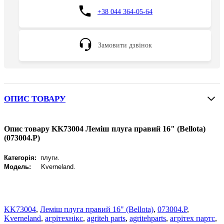
+38 044 364-05-64
Замовити дзвінок
ОПИС ТОВАРУ
Опис товару KK73004 Леміш плуга правий 16" (Bellota)
(073004.P)
Категорія:
плуги.
Модель:
Kverneland.
KK73004
,
Леміш плуга правий 16" (Bellota)
,
073004.P
,
Kverneland
,
агрітехнікс
,
agriteh parts
,
agritehparts
,
агрітех партс
,