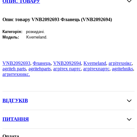
ОПИС ТОВАРУ
Опис товару VNB2092693 Фланець (VNB2092694)
Категорія:
розкидачі.
Модель:
Kverneland
.
VNB2092693
,
Фланець
,
VNB2092694
,
Kverneland
,
агрітехнікс
,
agriteh parts
,
agritehparts
,
агрітех партс
,
агрітехпартс
,
agritehniks
,
агритехникс.
ВІДГУКІВ
ПИТАННЯ
Оплата