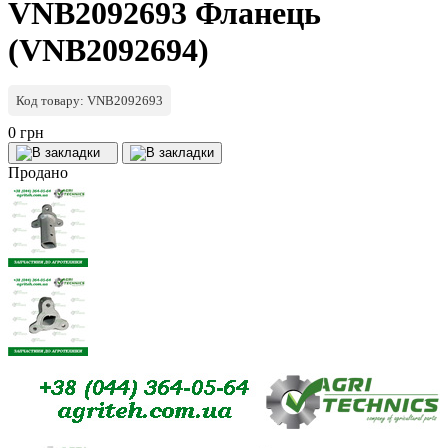
VNB2092693 Фланець
(VNB2092694)
Код товару: VNB2092693
0 грн
Продано