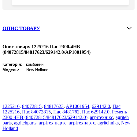
ОПИС ТОВАРУ
Опис товару 1225216 Пас 2300-4HB
(84072815/84817623/629142.0/AP1001954)
Категорія:
комбайни
Модель:
New Holland
1225216
,
84072815
,
84817623
,
AP1001954
,
629142.0
,
Пас
1225216
,
Пас 84072815
,
Пас 8481762
,
Пас 629142.0
,
Ремень
2300-4HB (84072815/84817623/629142.0)
,
агрітехнікс
,
agriteh
parts
,
agritehparts
,
агрітех партс
,
агрітехпартс
,
agritehniks
,
New
Holland