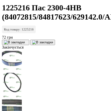
1225216 Пас 2300-4HB
(84072815/84817623/629142.0/
Код товару: 1225216
72 грн
Закінчується