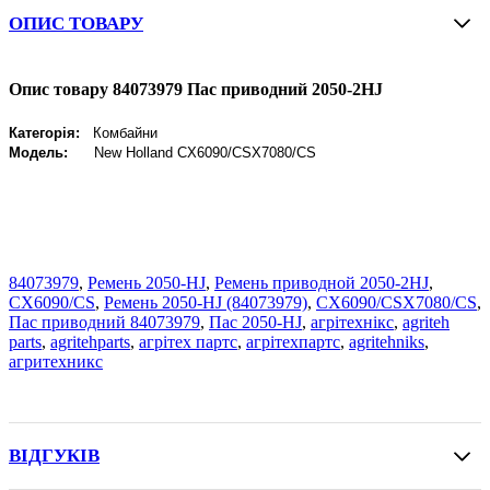
ОПИС ТОВАРУ
Опис товару 84073979 Пас приводний 2050-2HJ
Категорія:
Комбайни
Модель:
New Holland
CX6090/CSX7080/CS
84073979
,
Ремень 2050-HJ
,
Ремень приводной 2050-2HJ
,
СX6090/CS
,
Ремень 2050-HJ (84073979)
,
CX6090/CSX7080/CS
,
Пас приводний 84073979
,
Пас 2050-HJ
,
агрітехнікс
,
agriteh
parts
,
agritehparts
,
агрітех партс
,
агрітехпартс
,
agritehniks
,
агритехникс
ВІДГУКІВ