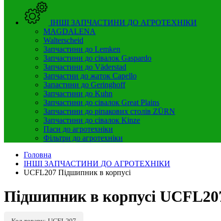
ІНШІ ЗАПЧАСТИНИ ДО АГРОТЕХНІКИ
MAGDALENA
Walterscheid
Запчастини до Lemken
Запчастини до сівалок Gaspardo
Запчастини до Väderstad
Запчастни до жаток Capello
Запастини до Geringhoff
Запчастини до Kuhn
Запчастини до сівалок Great Plains
Запчастини до ріпакових столів ZÜRN
Запчастини до сівалок Kinze
Паси до агротехніки
Фільтри до агротехніки
Головна
ІНШІ ЗАПЧАСТИНИ ДО АГРОТЕХНІКИ
UCFL207 Підшипник в корпусі
Підшипник в корпусі UCFL20