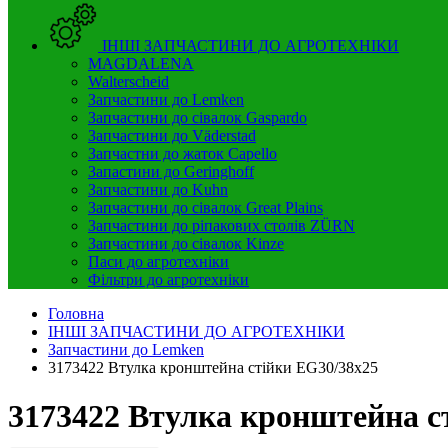
ІНШІ ЗАПЧАСТИНИ ДО АГРОТЕХНІКИ
MAGDALENA
Walterscheid
Запчастини до Lemken
Запчастини до сівалок Gaspardo
Запчастини до Väderstad
Запчастни до жаток Capello
Запастини до Geringhoff
Запчастини до Kuhn
Запчастини до сівалок Great Plains
Запчастини до ріпакових столів ZÜRN
Запчастини до сівалок Kinze
Паси до агротехніки
Фільтри до агротехніки
Головна
ІНШІ ЗАПЧАСТИНИ ДО АГРОТЕХНІКИ
Запчастини до Lemken
3173422 Втулка кронштейна стійки EG30/38x25
3173422 Втулка кронштейна с