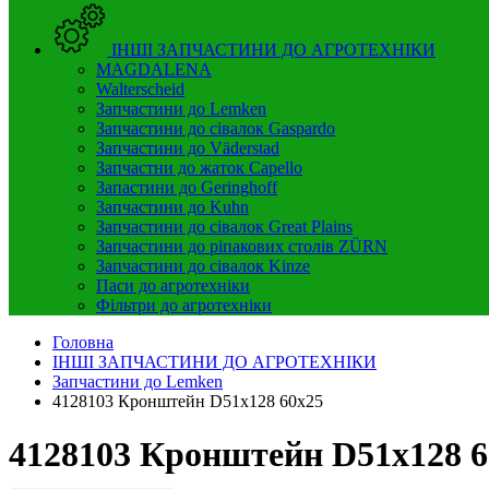
ІНШІ ЗАПЧАСТИНИ ДО АГРОТЕХНІКИ
MAGDALENA
Walterscheid
Запчастини до Lemken
Запчастини до сівалок Gaspardo
Запчастини до Väderstad
Запчастни до жаток Capello
Запастини до Geringhoff
Запчастини до Kuhn
Запчастини до сівалок Great Plains
Запчастини до ріпакових столів ZÜRN
Запчастини до сівалок Kinze
Паси до агротехніки
Фільтри до агротехніки
Головна
ІНШІ ЗАПЧАСТИНИ ДО АГРОТЕХНІКИ
Запчастини до Lemken
4128103 Кронштейн D51x128 60x25
4128103 Кронштейн D51x128 6