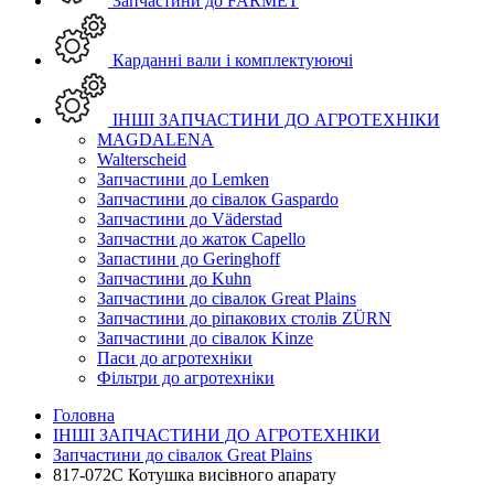
Запчастини до FARMET
Карданні вали і комплектуюючі
ІНШІ ЗАПЧАСТИНИ ДО АГРОТЕХНІКИ
MAGDALENA
Walterscheid
Запчастини до Lemken
Запчастини до сівалок Gaspardo
Запчастини до Väderstad
Запчастни до жаток Capello
Запастини до Geringhoff
Запчастини до Kuhn
Запчастини до сівалок Great Plains
Запчастини до ріпакових столів ZÜRN
Запчастини до сівалок Kinze
Паси до агротехніки
Фільтри до агротехніки
Головна
ІНШІ ЗАПЧАСТИНИ ДО АГРОТЕХНІКИ
Запчастини до сівалок Great Plains
817-072C Котушка висівного апарату