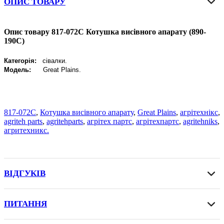
ОПИС ТОВАРУ
Опис товару 817-072C Котушка висівного апарату (890-
190C)
Категорія:
сівалки.
Модель:
Great Plains.
817-072C
,
Котушка висівного апарату
,
Great Plains
,
агрітехнікс
,
agriteh parts
,
agritehparts
,
агрітех партс
,
агрітехпартс
,
agritehniks
,
агритехникс.
ВІДГУКІВ
ПИТАННЯ