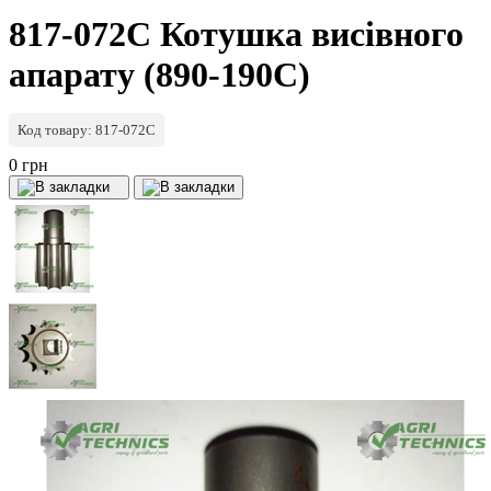
817-072C Котушка висівного
апарату (890-190C)
Код товару: 817-072C
0 грн