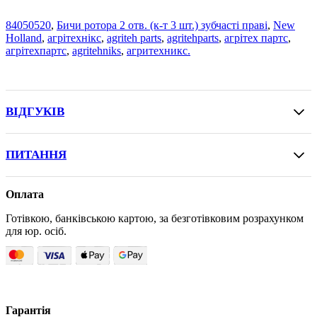
84050520
,
Бичи ротора 2 отв. (к-т 3 шт.) зубчасті праві
,
New
Holland
,
агрітехнікс
,
agriteh parts
,
agritehparts
,
агрітех партс
,
агрітехпартс
,
agritehniks
,
агритехникс.
ВІДГУКІВ
ПИТАННЯ
Оплата
Готівкою, банківською картою, за безготівковим розрахунком
для юр. осіб.
Гарантія