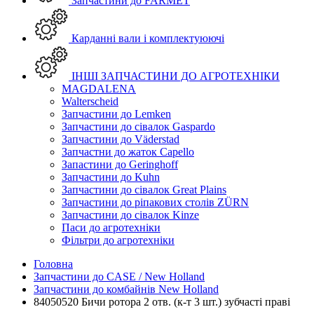
Запчастини до FARMET
Карданні вали і комплектуюючі
ІНШІ ЗАПЧАСТИНИ ДО АГРОТЕХНІКИ
MAGDALENA
Walterscheid
Запчастини до Lemken
Запчастини до сівалок Gaspardo
Запчастини до Väderstad
Запчастни до жаток Capello
Запастини до Geringhoff
Запчастини до Kuhn
Запчастини до сівалок Great Plains
Запчастини до ріпакових столів ZÜRN
Запчастини до сівалок Kinze
Паси до агротехніки
Фільтри до агротехніки
Головна
Запчастини до CASE / New Holland
Запчастини до комбайнів New Holland
84050520 Бичи ротора 2 отв. (к-т 3 шт.) зубчасті праві