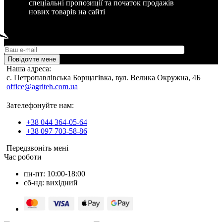
спеціальні пропозиції та початок продажів
нових товарів на сайті
Повідомте мене
Наша адреса:
c. Петропавлівська Борщагівка, вул. Велика Окружна, 4Б
office@agriteh.com.ua
Зателефонуйте нам:
+38 044 364-05-64
+38 097 703-58-86
Передзвоніть мені
Час роботи
пн-пт: 10:00-18:00
сб-нд: вихідний