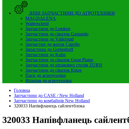
ІНШІ ЗАПЧАСТИНИ ДО АГРОТЕХНІКИ
MAGDALENA
Walterscheid
Запчастини до Lemken
Запчастини до сівалок Gaspardo
Запчастини до Väderstad
Запчастни до жаток Capello
Запастини до Geringhoff
Запчастини до Kuhn
Запчастини до сівалок Great Plains
Запчастини до ріпакових столів ZÜRN
Запчастини до сівалок Kinze
Паси до агротехніки
Фільтри до агротехніки
Головна
Запчастини до CASE / New Holland
Запчастини до комбайнів New Holland
320033 Напівфланець сайлентблока
320033 Напівфланець сайлент