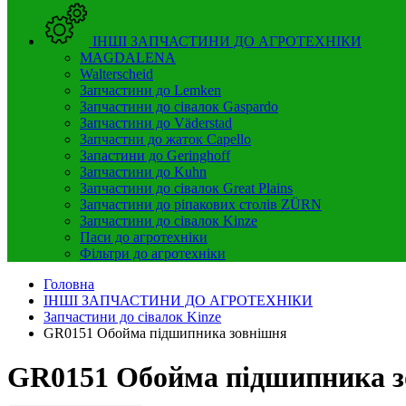
ІНШІ ЗАПЧАСТИНИ ДО АГРОТЕХНІКИ
MAGDALENA
Walterscheid
Запчастини до Lemken
Запчастини до сівалок Gaspardo
Запчастини до Väderstad
Запчастни до жаток Capello
Запастини до Geringhoff
Запчастини до Kuhn
Запчастини до сівалок Great Plains
Запчастини до ріпакових столів ZÜRN
Запчастини до сівалок Kinze
Паси до агротехніки
Фільтри до агротехніки
Головна
ІНШІ ЗАПЧАСТИНИ ДО АГРОТЕХНІКИ
Запчастини до сівалок Kinze
GR0151 Обойма підшипника зовнішня
GR0151 Обойма підшипника з