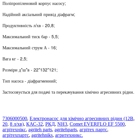
Поліпропіленовий корпус насосу;
Надійний аксіальний привід діафрагм;
Продуктивність л/хв - 20,8;
Максимальний тиск бар - 5,5;
Максимальний струм А - 16;
Вага кг - 2,5;
Розміри д*ш*в - 22*132*121;
Тип насоса - діафрагменний;
Застосовується для подачі та перекачування хімічно агресивних рідин.
7306000500
,
Електронасос для хімічно агресивних рідин (12В
,
20
,
8 л/хв)
,
КАС-32
,
РКД
,
NH3
,
Comet EVERFLO EF 5500
,
агрітехнікс
,
agriteh parts
,
agritehparts
,
агрітех партс
,
агрітехпартс
,
agritehniks
,
агритехникс.