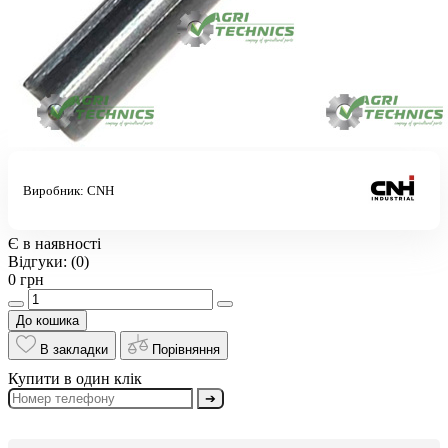
Виробник:
CNH
Є в наявності
Відгуки:
(0)
0 грн
До кошика
В закладки
Порівняння
Купити в один клік
➔