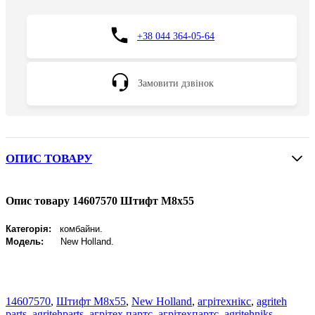
+38 044 364-05-64
Замовити дзвінок
ОПИС ТОВАРУ
Опис товару 14607570 Штифт M8x55
Категорія:
комбайни.
Модель:
New Holland
.
14607570
,
Штифт M8x55
,
New Holland
,
агрітехнікс
,
agriteh
parts
,
agritehparts
,
агрітех партс
,
агрітехпартс
,
agritehniks
,