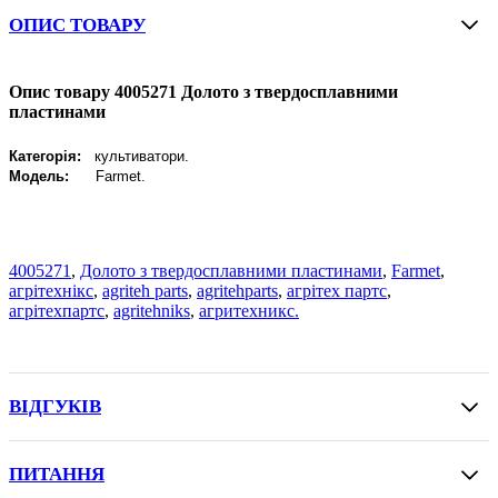
ОПИС ТОВАРУ
Опис товару 4005271 Долото з твердосплавними
пластинами
Категорія:
культиватори.
Модель:
Farmet.
4005271
,
Долото з твердосплавними пластинами
,
Farmet
,
агрітехнікс
,
agriteh parts
,
agritehparts
,
агрітех партс
,
агрітехпартс
,
agritehniks
,
агритехникс.
ВІДГУКІВ
ПИТАННЯ