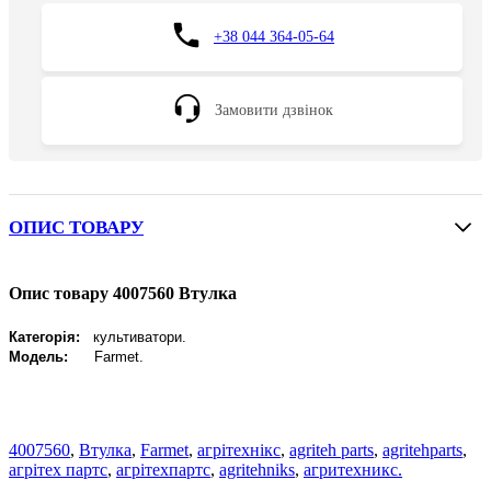
+38 044 364-05-64
Замовити дзвінок
ОПИС ТОВАРУ
Опис товару 4007560 Втулка
Категорія:
культиватори.
Модель:
Farmet.
4007560
,
Втулка
,
Farmet
,
агрітехнікс
,
agriteh parts
,
agritehparts
,
агрітех партс
,
агрітехпартс
,
agritehniks
,
агритехникс.