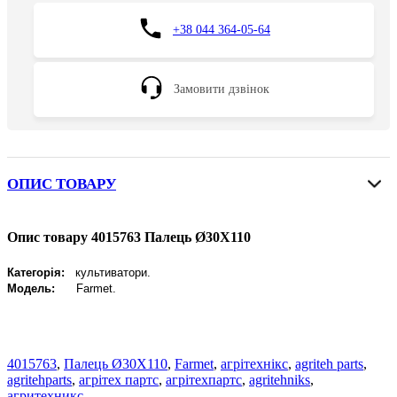
+38 044 364-05-64
Замовити дзвінок
ОПИС ТОВАРУ
Опис товару 4015763 Палець Ø30X110
Категорія:
культиватори.
Модель:
Farmet
.
4015763
,
Палець Ø30X110
,
Farmet
,
агрітехнікс
,
agriteh parts
,
agritehparts
,
агрітех партс
,
агрітехпартс
,
agritehniks
,
агритехникс.