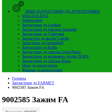
ІНШІ ЗАПЧАСТИНИ ДО АГРОТЕХНІКИ
MAGDALENA
Walterscheid
Запчастини до Lemken
Запчастини до сівалок Gaspardo
Запчастини до Väderstad
Запчастни до жаток Capello
Запастини до Geringhoff
Запчастини до Kuhn
Запчастини до сівалок Great Plains
Запчастини до ріпакових столів ZÜRN
Запчастини до сівалок Kinze
Паси до агротехніки
Фільтри до агротехніки
Головна
Запчастини до FARMET
9002585 Зажим FA
9002585 Зажим FA